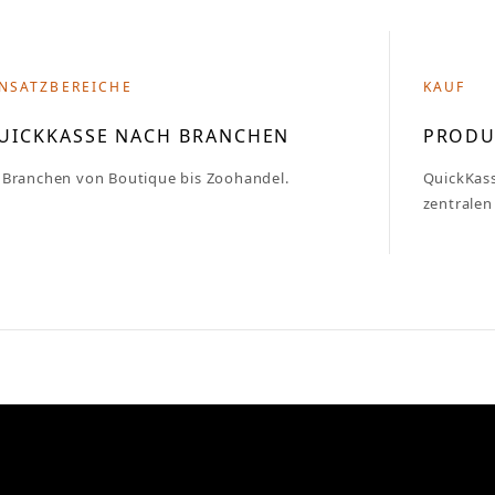
INSATZBEREICHE
KAUF
UICKKASSE NACH BRANCHEN
PRODU
 Branchen von Boutique bis Zoohandel.
QuickKas
zentralen