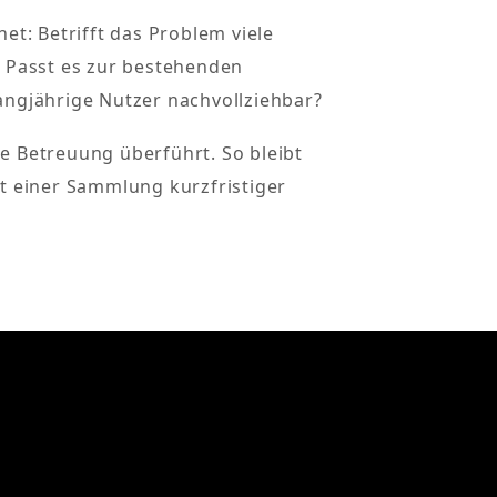
t: Betrifft das Problem viele
? Passt es zur bestehenden
langjährige Nutzer nachvollziehbar?
e Betreuung überführt. So bleibt
 einer Sammlung kurzfristiger