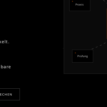
Praxis
elt.
d
Prüfung
hbare
RECHEN