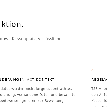
nktion.
ndows-Kassenplatz, verlässliche
2
03
NDERUNGEN MIT KONTEXT
REGEL
dates werden nicht losgelöst betrachtet.
TSE-Anb
dienung, vorhandene Daten und bekannte
den Anf
beitsweisen gehören zur Bewertung.
Kassenlö
berücksi