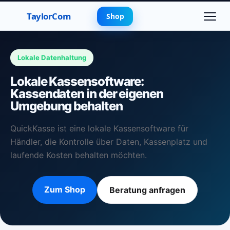
TaylorCom
Shop
Lokale Datenhaltung
Lokale Kassensoftware:
Kassendaten in der eigenen
Umgebung behalten
QuickKasse ist eine lokale Kassensoftware für
Händler, die Kontrolle über Daten, Kassenplatz und
laufende Kosten behalten möchten.
Zum Shop
Beratung anfragen