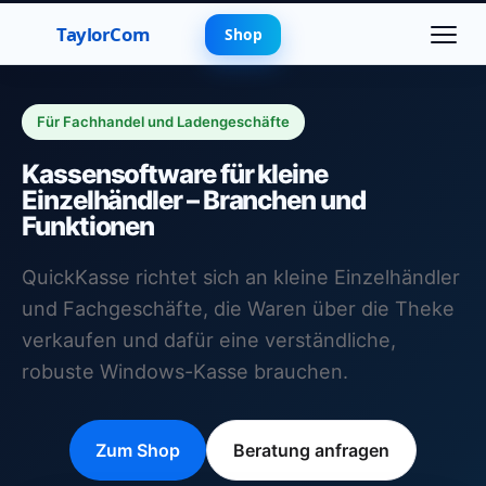
TaylorCom
Shop
Für Fachhandel und Ladengeschäfte
Kassensoftware für kleine
Einzelhändler – Branchen und
Funktionen
QuickKasse richtet sich an kleine Einzelhändler
und Fachgeschäfte, die Waren über die Theke
verkaufen und dafür eine verständliche,
robuste Windows-Kasse brauchen.
Zum Shop
Beratung anfragen